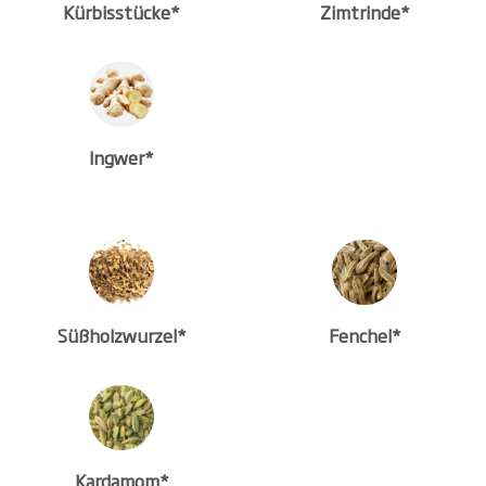
Kürbisstücke*
Zimtrinde*
Ingwer*
Süßholzwurzel*
Fenchel*
Kardamom*