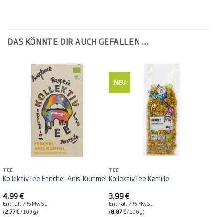
DAS KÖNNTE DIR AUCH GEFALLEN …
NEU
TEE
TEE
KollektivTee Fenchel-Anis-Kümmel
KollektivTee Kamille
4,99
€
3,99
€
Enthält 7% MwSt.
Enthält 7% MwSt.
(
2,77
€
/ 100 g)
(
8,87
€
/ 100 g)