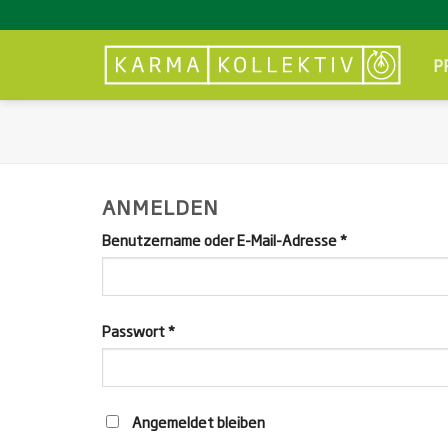
Zum
Inhalt
springen
P
ANMELDEN
erforderlich
Benutzername oder E-Mail-Adresse
*
erforderlich
Passwort
*
Angemeldet bleiben