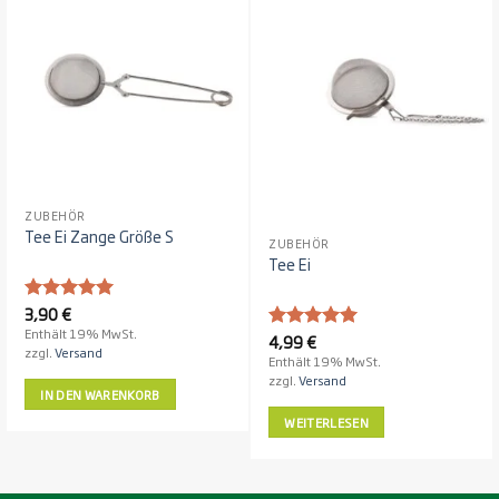
Nicht vorrätig
ZUBEHÖR
Tee Ei Zange Größe S
ZUBEHÖR
Tee Ei
3,90
€
Bewertet
5
mit
von
Enthält 19% MwSt.
4,99
€
Bewertet
5
zzgl.
Versand
5
mit
von
Enthält 19% MwSt.
5
zzgl.
Versand
IN DEN WARENKORB
WEITERLESEN