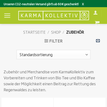
Zum
Unseren CO2-neutralen Versand gibt’s ab 60€ geschenkt!
X
Inhalt
springen
STARTSEITE
/
SHOP
/
ZUBEHÖR
FILTER
Zubehör und Merchandise vom KarmaKollektiv zum
Vorbereiten und Trinken von Bio Tee und Bio Kaffee
sowie der Möglichkeit einen Beitrag zur Rettung des
Regenwaldes zu leisten.