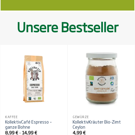
Unsere Bestseller
KAFFEE
GEWÜRZE
KollektivCafé Espresso –
KollektivKräuter Bio-Zimt
ganze Bohne
Ceylon
Preisspanne:
8,99
€
–
14,99
€
4,99
€