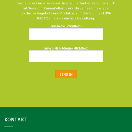
Sei dabei auf unserer Reise! Unsere Brieftauben versorgen dich
mit News vom KarmaKollektiv und du verpasst nie wieder
exklusive Angebote und Produkte. Zum Dank gibt es
10%
Rabatt
auf deine nächste Bestellung.
Dein Name (Pflichtfeld)
Deine E-Mail-Adresse (Pflichtfeld)
Bitte
lasse
dieses
Feld
leer.
KONTAKT