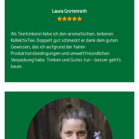
Laura Grotenrath
Bewertet
5.00
mit
Als Teetrinkerin liebe ich den aromatischen, leckeren
von 5
KollektivTee. Doppelt gut schmeckt er dank dem guten
Gewissen, das ich aufgrund der fairen
Produktionsbedingungen und umweltfreundlichen
Verpackung habe. Trinken und Gutes tun – besser geht’s
kaum.