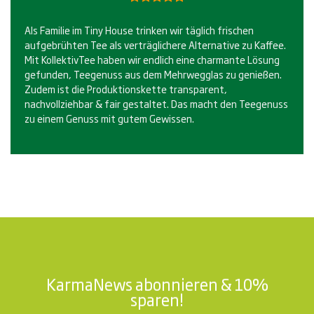
Bewertet
5.00
mit
Als Familie im Tiny House trinken wir täglich frischen
von 5
aufgebrühten Tee als verträglichere Alternative zu Kaffee.
Mit KollektivTee haben wir endlich eine charmante Lösung
gefunden, Teegenuss aus dem Mehrwegglas zu genießen.
Zudem ist die Produktionskette transparent,
nachvollziehbar & fair gestaltet. Das macht den Teegenuss
zu einem Genuss mit gutem Gewissen.
KarmaNews abonnieren & 10%
sparen!