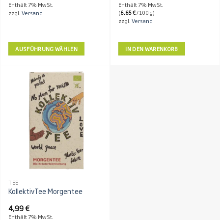
8,99 €
Enthält 7% MwSt.
Enthält 7% MwSt.
bis
(
6,65
€
/ 100 g)
zzgl.
Versand
14,99 €
zzgl.
Versand
AUSFÜHRUNG WÄHLEN
IN DEN WARENKORB
Dieses
Produkt
weist
mehrere
Varianten
auf.
Die
Optionen
können
auf
der
Produktseite
TEE
gewählt
KollektivTee Morgentee
werden
4,99
€
Enthält 7% MwSt.