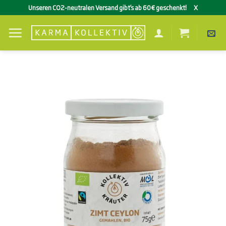
Zum
Unseren CO2-neutralen Versand gibt’s ab 60€ geschenkt!
X
Inhalt
springen