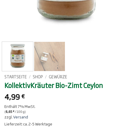
STARTSEITE
/
SHOP
/
GEWÜRZE
KollektivKräuter Bio-Zimt Ceylon
4,99
€
Enthält 7% MwSt.
(
6,65
/ 100 g)
€
zzgl.
Versand
Lieferzeit: ca. 2-5 Werktage