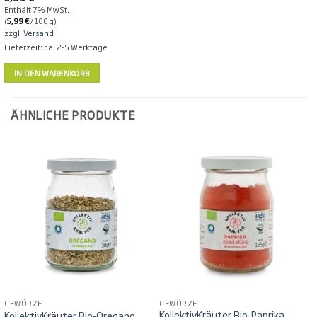
Enthält 7% MwSt.
(
5,99
€
/ 100 g)
zzgl.
Versand
Lieferzeit: ca. 2-5 Werktage
IN DEN WARENKORB
ÄHNLICHE PRODUKTE
GEWÜRZE
GEWÜRZE
KollektivKräuter Bio-Paprika
KollektivKräuter Bio-Oregano