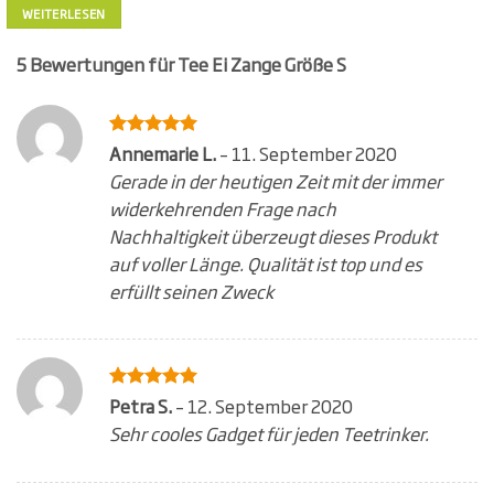
WEITERLESEN
5 Bewertungen für
Tee Ei Zange Größe S
Bewertet
Annemarie L.
–
11. September 2020
5
mit
von
Gerade in der heutigen Zeit mit der immer
5
widerkehrenden Frage nach
Nachhaltigkeit überzeugt dieses Produkt
auf voller Länge. Qualität ist top und es
erfüllt seinen Zweck
Bewertet
Petra S.
–
12. September 2020
5
mit
von
Sehr cooles Gadget für jeden Teetrinker.
5