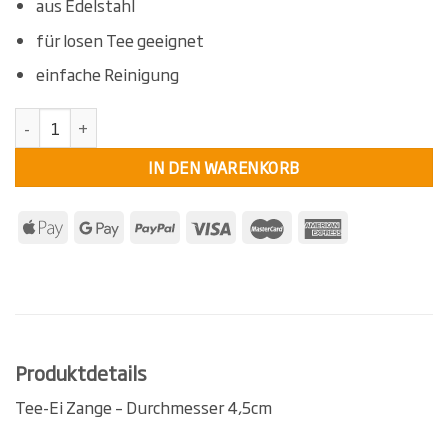
Bewertet
5
aus Edelstahl
5
mit
von
5, basierend
für losen Tee geeignet
auf
Kundenbewertungen
einfache Reinigung
Tee Ei Zange Größe S Menge
IN DEN WARENKORB
Produktdetails
Tee-Ei Zange – Durchmesser 4,5cm