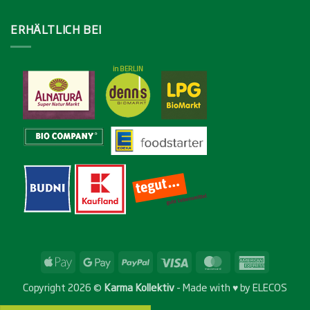
ERHÄLTLICH BEI
Apple
Google
PayPal
Visa
MasterCard
American
Pay
Pay
Express
Copyright 2026 ©
Karma Kollektiv
- Made with ♥ by
ELECOS