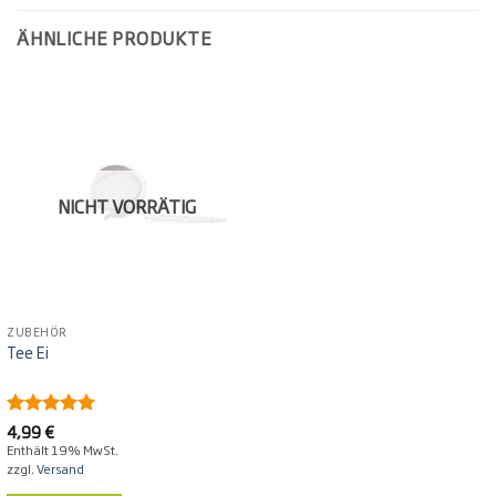
ÄHNLICHE PRODUKTE
NICHT VORRÄTIG
ZUBEHÖR
Tee Ei
Bewertet
4,99
€
5
mit
von
Enthält 19% MwSt.
5
zzgl.
Versand