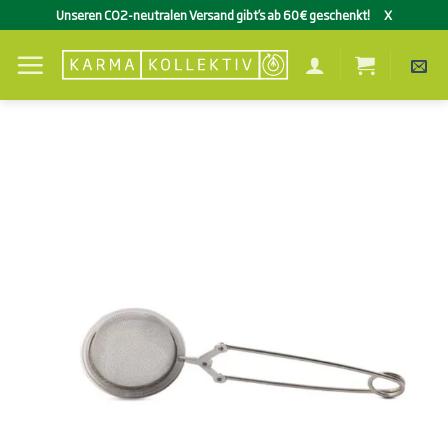
Zum
Unseren CO2-neutralen Versand gibt’s ab 60€ geschenkt!
X
Inhalt
springen