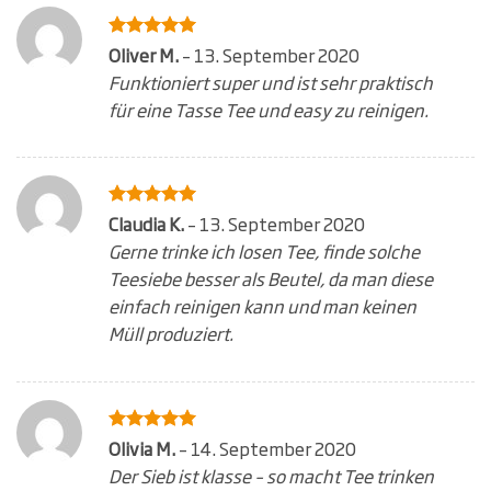
Bewertet
Oliver M.
–
13. September 2020
5
mit
von
Funktioniert super und ist sehr praktisch
5
für eine Tasse Tee und easy zu reinigen.
Bewertet
Claudia K.
–
13. September 2020
5
mit
von
Gerne trinke ich losen Tee, finde solche
5
Teesiebe besser als Beutel, da man diese
einfach reinigen kann und man keinen
Müll produziert.
Bewertet
Olivia M.
–
14. September 2020
5
mit
von
Der Sieb ist klasse – so macht Tee trinken
5