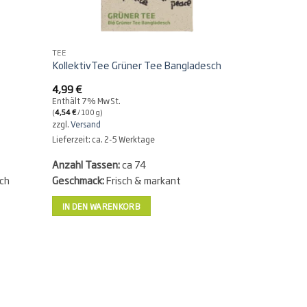
TEE
TEE
KollektivTee Grüner Tee Bangladesch
KollektivTe
4,99
€
4,99
€
Enthält 7% MwSt.
Enthält 7% Mw
(
4,54
€
/ 100 g)
(
4,54
€
/ 100 g)
zzgl.
Versand
zzgl.
Versand
Lieferzeit: ca. 2-5 Werktage
Lieferzeit: ca.
Anzahl Tassen:
ca 74
Anzahl Tass
ich
Geschmack:
Frisch & markant
Geschmack:
IN DEN WARENKORB
IN DEN WA