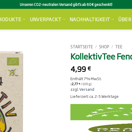
Unseren CO2-neutralen Versand gibt’s ab 60€ geschenkt!
RODUKTE
UNVERPACKT
NACHHALTIGKEIT
ÜBER
STARTSEITE
/
SHOP
/
TEE
KollektivTee Fe
4,99
€
Enthält 7% MwSt.
(
2,77
/ 100 g)
€
zzgl.
Versand
Lieferzeit: ca. 2-5 Werktage