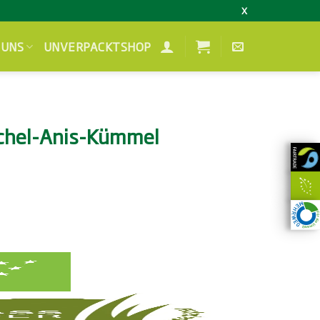
X
 UNS
UNVERPACKTSHOP
nchel-Anis-Kümmel