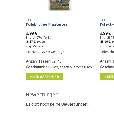
TEE
TEE
KollektivTee Kräutertee
Kollekti
3,99
€
3,99
€
Enthält 7% MwSt.
Enthält 
(
8,87
€
/ 100 g)
(
15,96
€
/ 1
zzgl.
Versand
zzgl.
Vers
Lieferzeit: ca. 2-5 Werktage
Lieferzeit
Anzahl Tassen:
ca. 45
Anzahl 
Geschmack:
Süßlich, frisch & aromatisch
Geschma
IN DEN WARENKORB
IN DE
Bewertungen
Es gibt noch keine Bewertungen.