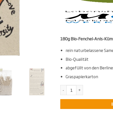
180g Bio-Fenchel-Anis-Kü
rein naturbelassene Same
Bio-Qualität
abgefüllt von den Berli
Graspapierkarton
KollektivTee Fenchel-Anis-Kü