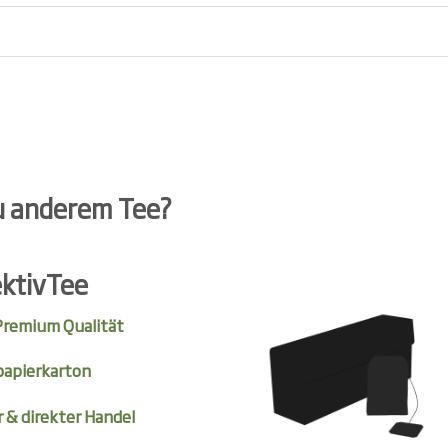
u anderem Tee?
ektivTee
 Premium Qualität
papierkarton
r & direkter Handel