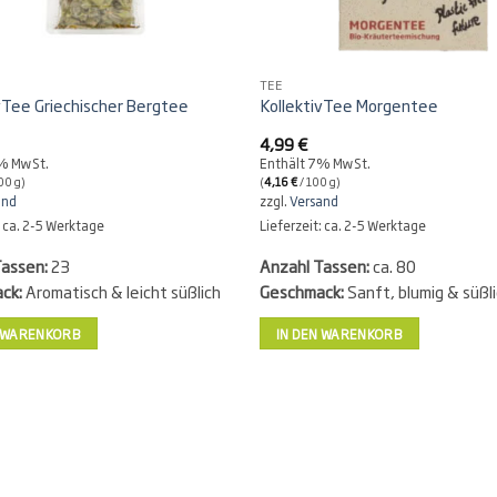
TEE
vTee Griechischer Bergtee
KollektivTee Morgentee
4,99
€
7% MwSt.
Enthält 7% MwSt.
00 g)
(
4,16
€
/ 100 g)
and
zzgl.
Versand
: ca. 2-5 Werktage
Lieferzeit: ca. 2-5 Werktage
Tassen:
23
Anzahl Tassen:
ca. 80
ck:
Aromatisch & leicht süßlich
Geschmack:
Sanft, blumig & süßl
N WARENKORB
IN DEN WARENKORB