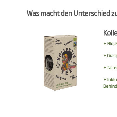
Was macht den Unterschied z
Koll
+ Bio,
+ Gras
+ faire
+ Inkl
Behind