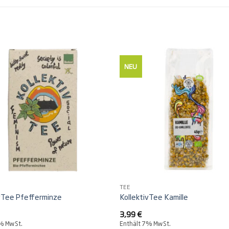
NEU
TEE
ivTee Pfefferminze
KollektivTee Kamille
3,99
€
7% MwSt.
Enthält 7% MwSt.