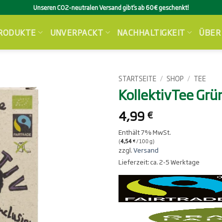
Unseren CO2-neutralen Versand gibt’s ab 60€ geschenkt!
RODUKTE
UNVERPACKT
NACHHALTIGKEIT
ÜBER
STARTSEITE
/
SHOP
/
TEE
KollektivTee Grü
4,99
€
Enthält 7% MwSt.
(
4,54
/ 100 g)
€
zzgl.
Versand
Lieferzeit: ca. 2-5 Werktage