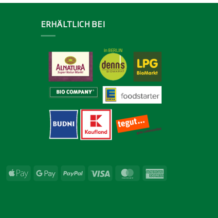
ERHÄLTLICH BEI
Apple
Google
PayPal
Visa
MasterCard
American
Pay
Pay
Express