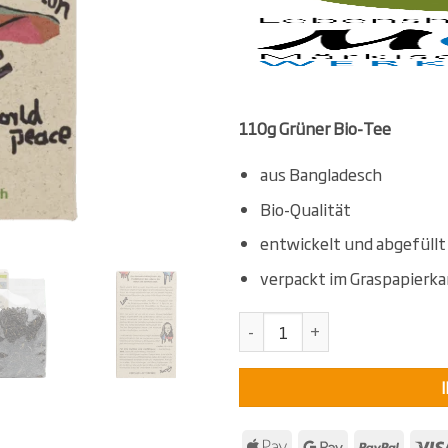
110g
Grüner Bio-Tee
aus Bangladesch
Bio-Qualität
entwickelt und abgefül
verpackt im Graspapierka
KollektivTee Grüner Tee Bangl