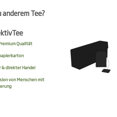
u anderem Tee?
ektivTee
 Premium Qualität
papierkarton
r & direkter Handel
usion von Menschen mit
erung