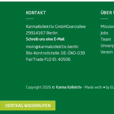
KONTAKT
ÜBER 
KarmaKollektiv GmbHGoerzallee
Missio
29914167 Berlin
Jobs
Team
Schreib uns eine E-Mail:
Unverp
moin@karmakollektiv.berlin
Verein
Bio-Kontrollstelle:
DE-ÖKO-039
FairTrade FLO ID:
40506
Copyright 2026 ©
Karma Kollektiv
- Made with ♥ by
E
VERTRAG WIDERRUFEN