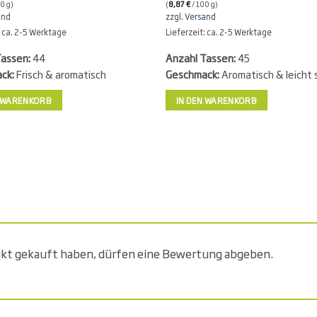
0 g)
(
8,87
€
/ 100 g)
and
zzgl.
Versand
: ca. 2-5 Werktage
Lieferzeit: ca. 2-5 Werktage
Tassen:
44
Anzahl Tassen:
45
ck:
Frisch & aromatisch
Geschmack:
Aromatisch & leicht 
N WARENKORB
IN DEN WARENKORB
ukt gekauft haben, dürfen eine Bewertung abgeben.