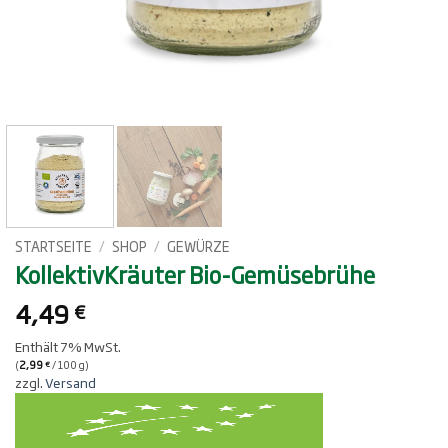
STARTSEITE
/
SHOP
/
GEWÜRZE
KollektivKräuter Bio-Gemüsebrühe
4,49
€
Enthält 7% MwSt.
(
2,99
/ 100 g)
€
zzgl.
Versand