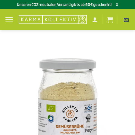
Zum
Unseren CO2-neutralen Versand gibt’s ab 60€ geschenkt!
X
Inhalt
springen