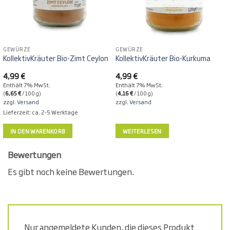
GEWÜRZE
GEWÜRZE
KollektivKräuter Bio-Zimt Ceylon
KollektivKräuter Bio-Kurkuma
4,99
€
4,99
€
Enthält 7% MwSt.
Enthält 7% MwSt.
(
6,65
€
/ 100 g)
(
4,16
€
/ 100 g)
(
zzgl.
Versand
zzgl.
Versand
Lieferzeit: ca. 2-5 Werktage
IN DEN WARENKORB
WEITERLESEN
Bewertungen
Es gibt noch keine Bewertungen.
Nur angemeldete Kunden, die dieses Produkt