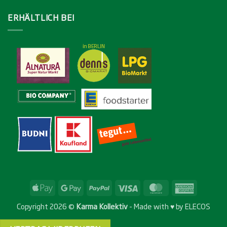
ERHÄLTLICH BEI
Apple
Google
PayPal
Visa
MasterCard
American
Pay
Pay
Express
Copyright 2026 ©
Karma Kollektiv
- Made with ♥ by
ELECOS