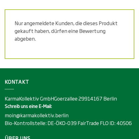
auf.
auf.
Die
Die
Optionen
Optionen
Nur angemeldete Kunden, die dieses Produkt
können
können
gekauft haben, dürfen eine Bewertung
auf
auf
der
der
abgeben.
Produktseite
Produktseite
gewählt
gewählt
werden
werden
KONTAKT
KarmaKollektiv GmbHGoerzallee 29914167 Berlin
Schreib uns eine E-Mail:
moin@karmakollektiv.berlin
Bio-Kontrollstelle:
DE-ÖKO-039
FairTrade FLO ID:
40506
ÜBER UNS