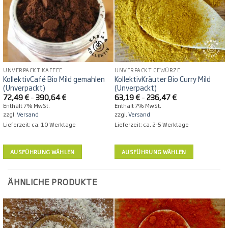
UNVERPACKT KAFFEE
UNVERPACKT GEWÜRZE
KollektivCafé Bio Mild gemahlen
KollektivKräuter Bio Curry Mild
(Unverpackt)
(Unverpackt)
Preisspanne:
Preisspanne:
72,49
€
–
390,64
€
63,19
€
–
236,47
€
72,49 €
63,19 €
Enthält 7% MwSt.
Enthält 7% MwSt.
bis
bis
zzgl.
Versand
zzgl.
Versand
390,64 €
236,47 €
Lieferzeit: ca. 10 Werktage
Lieferzeit: ca. 2-5 Werktage
AUSFÜHRUNG WÄHLEN
AUSFÜHRUNG WÄHLEN
Dieses
Dieses
Produkt
Produkt
ÄHNLICHE PRODUKTE
weist
weist
mehrere
mehrere
Varianten
Varianten
auf.
auf.
Die
Die