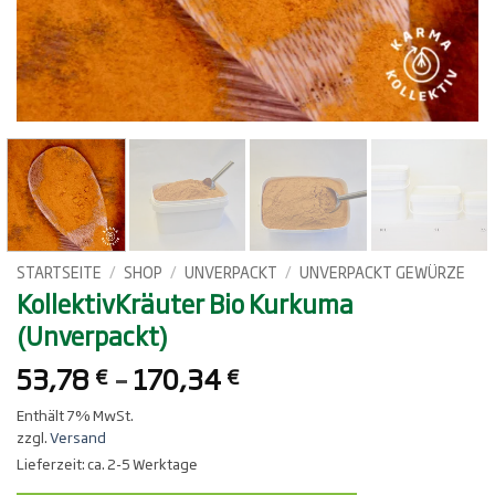
STARTSEITE
/
SHOP
/
UNVERPACKT
/
UNVERPACKT GEWÜRZE
KollektivKräuter Bio Kurkuma
(Unverpackt)
Preisspanne:
53,78
–
170,34
€
€
53,78 €
Enthält 7% MwSt.
bis
zzgl.
Versand
170,34 €
Lieferzeit: ca. 2-5 Werktage