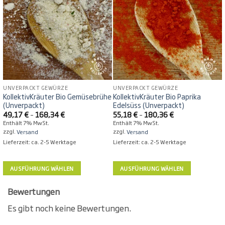
Optionen
Optionen
können
können
auf
auf
der
der
Produktseite
Produktseite
gewählt
gewählt
werden
werden
UNVERPACKT GEWÜRZE
UNVERPACKT GEWÜRZE
KollektivKräuter Bio Gemüsebrühe
KollektivKräuter Bio Paprika
(Unverpackt)
Edelsüss (Unverpackt)
Preisspanne:
Preisspanne:
49,17
€
–
168,34
€
55,18
€
–
180,36
€
49,17 €
55,18 €
Enthält 7% MwSt.
Enthält 7% MwSt.
bis
bis
zzgl.
Versand
zzgl.
Versand
168,34 €
180,36 €
Lieferzeit: ca. 2-5 Werktage
Lieferzeit: ca. 2-5 Werktage
AUSFÜHRUNG WÄHLEN
AUSFÜHRUNG WÄHLEN
Dieses
Dieses
Produkt
Produkt
Bewertungen
weist
weist
Es gibt noch keine Bewertungen.
mehrere
mehrere
Varianten
Varianten