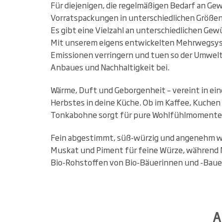
Für diejenigen, die regelmäßigen Bedarf an Ge
Vorratspackungen in unterschiedlichen Größen
Es gibt eine Vielzahl an unterschiedlichen Gew
Mit unserem eigens entwickelten Mehrwegsys
Emissionen verringern und tuen so der Umwelt
Anbaues und Nachhaltigkeit bei.
Wärme, Duft und Geborgenheit – vereint in e
Herbstes in deine Küche. Ob im Kaffee, Kuchen
Tonkabohne sorgt für pure Wohlfühlmomente
Fein abgestimmt, süß-würzig und angenehm war
Muskat und Piment für feine Würze, während N
Bio-Rohstoffen von Bio-Bäuerinnen und -Bauer
A