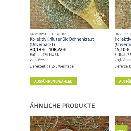
UNVERPACKT GEWÜRZE
UNVERPA
KollektivKräuter Bio Bohnenkraut
Kollekti
(Unverpackt)
(Unverp
Preisspanne:
30,13
€
–
108,22
€
15,10
€
30,13 €
Enthält 7% MwSt.
Enthält 
bis
zzgl.
Versand
zzgl.
Vers
108,22 €
Lieferzeit: ca. 2-5 Werktage
Lieferzeit
AUSFÜHRUNG WÄHLEN
AUSFÜ
Dieses
Dieses
Produkt
Produkt
weist
weist
ÄHNLICHE PRODUKTE
mehrere
mehrere
Varianten
Variant
auf.
auf.
Die
Die