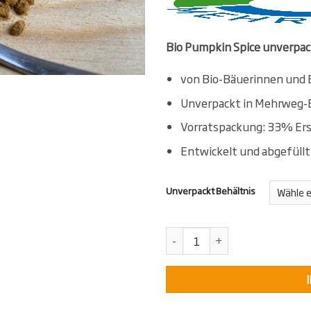
Bio Pumpkin Spice unverpac
von Bio-Bäuerinnen und 
Unverpackt in Mehrweg-E
Vorratspackung: 33% Ers
Entwickelt und abgefüll
Unverpackt Behältnis
KollektivKräuter Bio Pumpkin S