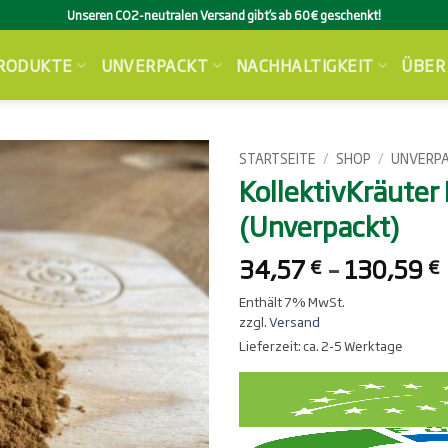
Unseren CO2-neutralen Versand gibt’s ab 60€ geschenkt!
RODUKTE
UNVERPACKT
NACHHALTIGKEIT
ÜBER
STARTSEITE
/
SHOP
/
UNVERP
KollektivKräuter
(Unverpackt)
34,57
–
130,59
€
€
Enthält 7% MwSt.
zzgl.
Versand
Lieferzeit: ca. 2-5 Werktage