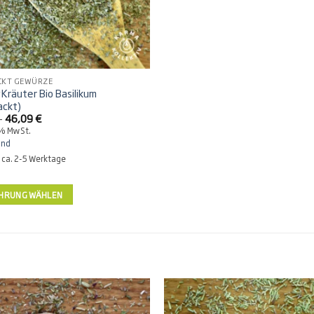
CKT GEWÜRZE
vKräuter Bio Basilikum
ackt)
Preisspanne:
–
46,09
€
15,10 €
7% MwSt.
bis
and
46,09 €
: ca. 2-5 Werktage
HRUNG WÄHLEN
en