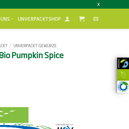
X
 UNS
UNVERPACKTSHOP
ACKT
/
UNVERPACKT GEWÜRZE
 Bio Pumpkin Spice
Preisspanne:
34,57 €
bis
130,59 €