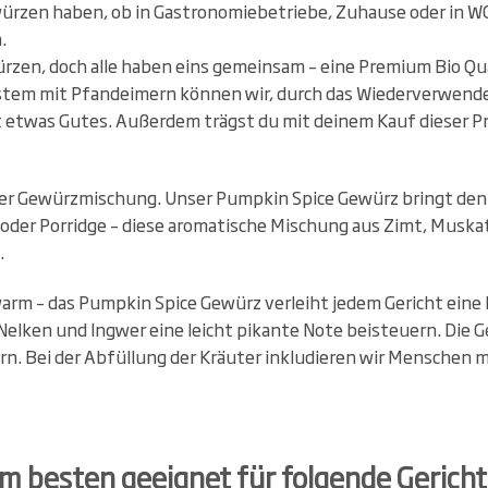
würzen haben, ob in Gastronomiebetriebe, Zuhause oder in WG
.
ürzen, doch alle haben eins gemeinsam – eine Premium Bio Qua
tem mit Pfandeimern können wir, durch das Wiederverwend
 etwas Gutes. Außerdem trägst du mit deinem Kauf dieser Pr
iner Gewürzmischung. Unser Pumpkin Spice Gewürz bringt d
 oder Porridge – diese aromatische Mischung aus Zimt, Musk
.
m – das Pumpkin Spice Gewürz verleiht jedem Gericht eine h
elken und Ingwer eine leicht pikante Note beisteuern. Die 
n. Bei der Abfüllung der Kräuter inkludieren wir Menschen 
m besten geeignet für folgende Gericht