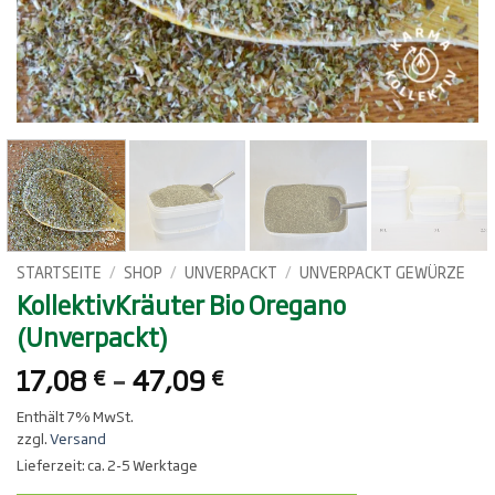
STARTSEITE
/
SHOP
/
UNVERPACKT
/
UNVERPACKT GEWÜRZE
KollektivKräuter Bio Oregano
(Unverpackt)
Preisspanne:
17,08
–
47,09
€
€
17,08 €
Enthält 7% MwSt.
bis
zzgl.
Versand
47,09 €
Lieferzeit: ca. 2-5 Werktage