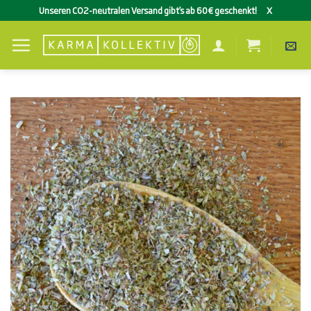
Zum
Unseren CO2-neutralen Versand gibt’s ab 60€ geschenkt!
X
Inhalt
springen