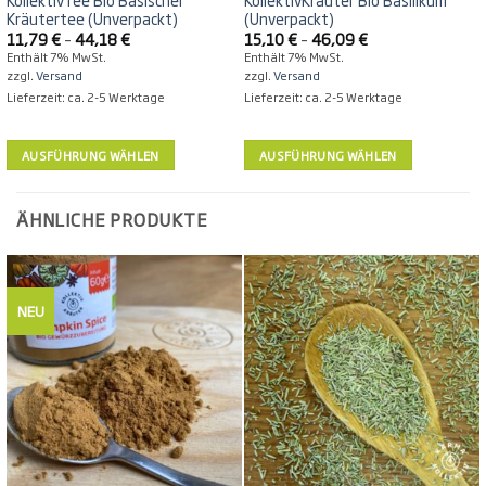
Kräutertee (Unverpackt)
(Unverpackt)
Preisspanne:
Preisspanne:
11,79
€
–
44,18
€
15,10
€
–
46,09
€
11,79 €
15,10 €
Enthält 7% MwSt.
Enthält 7% MwSt.
bis
bis
zzgl.
Versand
zzgl.
Versand
44,18 €
46,09 €
Lieferzeit: ca. 2-5 Werktage
Lieferzeit: ca. 2-5 Werktage
AUSFÜHRUNG WÄHLEN
AUSFÜHRUNG WÄHLEN
Dieses
Dieses
Produkt
Produkt
ÄHNLICHE PRODUKTE
weist
weist
mehrere
mehrere
Varianten
Varianten
auf.
auf.
NEU
Die
Die
Optionen
Optionen
können
können
auf
auf
der
der
Produktseite
Produktseite
gewählt
gewählt
werden
werden