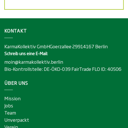
gewählt
gewählt
werden
werden
KONTAKT
KarmaKollektiv GmbHGoerzallee 29914167 Berlin
Schreib uns eine E-Mail:
moin@karmakollektiv.berlin
Bio-Kontrollstelle:
DE-ÖKO-039
FairTrade FLO ID:
40506
ÜBER UNS
Mission
Jobs
Team
Unverpackt
Verein