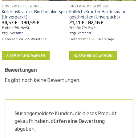
UNVERPACKT GEWÜRZE
UNVERPACKT GEWÜRZE
KollektivKräuter Bio Pumpkin Spice
KollektivKräuter Bio Rosmarin
(Unverpackt)
geschnitten (Unverpackt)
Preisspanne:
Preisspanne:
34,57
€
–
130,59
€
21,11
€
–
82,16
€
34,57 €
21,11 €
Enthält 7% MwSt.
Enthält 7% MwSt.
bis
bis
zzgl.
Versand
zzgl.
Versand
130,59 €
82,16 €
Lieferzeit: ca. 2-5 Werktage
Lieferzeit: ca. 2-5 Werktage
AUSFÜHRUNG WÄHLEN
AUSFÜHRUNG WÄHLEN
Dieses
Dieses
Produkt
Produkt
Bewertungen
weist
weist
Es gibt noch keine Bewertungen.
mehrere
mehrere
Varianten
Varianten
auf.
auf.
Die
Die
Optionen
Optionen
Nur angemeldete Kunden, die dieses Produkt
können
können
gekauft haben, dürfen eine Bewertung
auf
auf
der
der
abgeben.
Produktseite
Produktseite