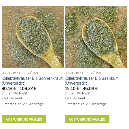
UNVERPACKT GEWÜRZE
UNVERPACKT GEWÜRZE
KollektivKräuter Bio Bohnenkraut
KollektivKräuter Bio Basilikum
(Unverpackt)
(Unverpackt)
Preisspanne:
Preisspanne:
30,13
€
–
108,22
€
15,10
€
–
46,09
€
30,13 €
15,10 €
Enthält 7% MwSt.
Enthält 7% MwSt.
bis
bis
zzgl.
Versand
zzgl.
Versand
108,22 €
46,09 €
Lieferzeit: ca. 2-5 Werktage
Lieferzeit: ca. 2-5 Werktage
AUSFÜHRUNG WÄHLEN
AUSFÜHRUNG WÄHLEN
Dieses
Dieses