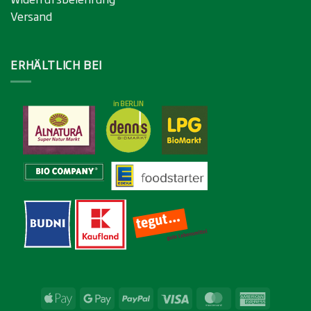
Versand
ERHÄLTLICH BEI
Apple
Google
PayPal
Visa
MasterCard
American