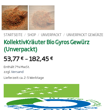
STARTSEITE
/
SHOP
/
UNVERPACKT
/
UNVERPACKT GEWÜRZE
KollektivKräuter Bio Gyros Gewürz
(Unverpackt)
Preisspanne:
53,77
–
182,45
€
€
53,77 €
Enthält 7% MwSt.
bis
zzgl.
Versand
182,45 €
Lieferzeit: ca. 2-5 Werktage