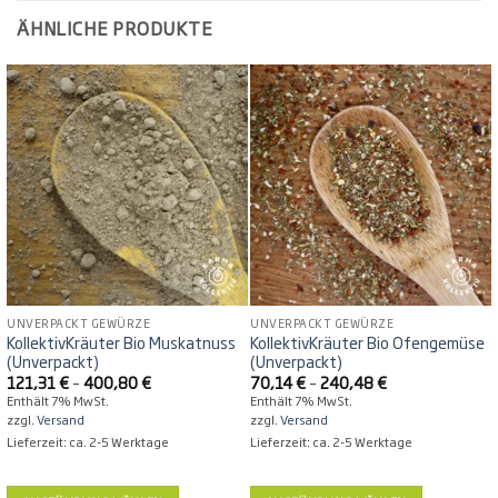
Produkt
Produkt
ÄHNLICHE PRODUKTE
weist
weist
mehrere
mehrere
Varianten
Varianten
auf.
auf.
Die
Die
Optionen
Optionen
können
können
auf
auf
der
der
Produktseite
Produktseite
gewählt
gewählt
werden
werden
UNVERPACKT GEWÜRZE
UNVERPACKT GEWÜRZE
KollektivKräuter Bio Muskatnuss
KollektivKräuter Bio Ofengemüse
(Unverpackt)
(Unverpackt)
Preisspanne:
Preisspanne:
121,31
€
–
400,80
€
70,14
€
–
240,48
€
121,31 €
70,14 €
Enthält 7% MwSt.
Enthält 7% MwSt.
bis
bis
zzgl.
Versand
zzgl.
Versand
400,80 €
240,48 €
Lieferzeit: ca. 2-5 Werktage
Lieferzeit: ca. 2-5 Werktage