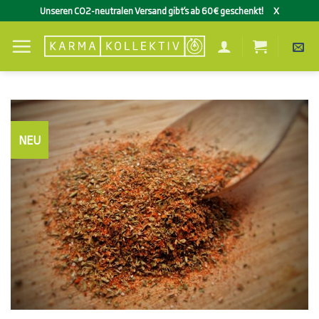
Zum
Unseren CO2-neutralen Versand gibt’s ab 60€ geschenkt!
X
Inhalt
springen
NEU