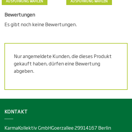
AUSFÜHRUNG WÄHLEN
AUSFÜHRUNG WÄHLEN
Dieses
Dieses
Produkt
Produkt
Bewertungen
weist
weist
Es gibt noch keine Bewertungen.
mehrere
mehrere
Varianten
Varianten
auf.
auf.
Die
Die
Optionen
Optionen
Nur angemeldete Kunden, die dieses Produkt
können
können
gekauft haben, dürfen eine Bewertung
auf
auf
der
der
abgeben.
Produktseite
Produktseite
gewählt
gewählt
werden
werden
KONTAKT
KarmaKollektiv GmbHGoerzallee 29914167 Berlin