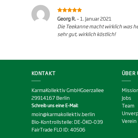
Bewertet
Georg R.
–
1. Januar 2021
5
mit
von
Die Teekanne macht wirklich was he
5
sehr gut, wirklich köstlich!
KONTAKT
ÜBER 
KarmaKollektiv GmbHGoerzallee
Missio
29914167 Berlin
Jobs
Team
Schreib uns eine E-Mail:
Unverp
moin@karmakollektiv.berlin
Verein
Bio-Kontrollstelle:
DE-ÖKO-039
FairTrade FLO ID:
40506