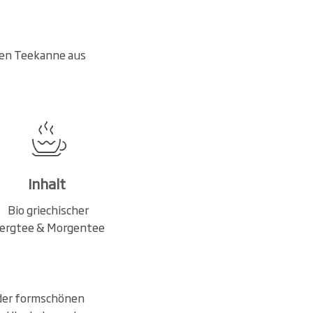
nen Teekanne aus
Inhalt
Bio griechischer
ergtee & Morgentee
s der formschönen