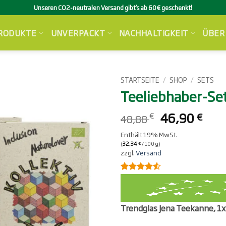
Unseren CO2-neutralen Versand gibt’s ab 60€ geschenkt!
RODUKTE
UNVERPACKT
NACHHALTIGKEIT
ÜBER
STARTSEITE
/
SHOP
/
SETS
Teeliebhaber-Se
Ursprünglic
Aktu
46,90
€
€
48,88
Preis
Prei
Enthält 19% MwSt.
war:
ist:
(
32,34
/ 100 g)
€
48,88 €
46,
zzgl.
Versand
Bewertet
2
4.5
mit
von 5,
basierend
Trendglas Jena Teekanne, 1
auf
Kundenbewertungen