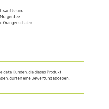
ch sanfte und
m Morgentee
ie Orangenschalen
ldete Kunden, die dieses Produkt
aben, dürfen eine Bewertung abgeben.