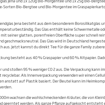
las Jena und 1x 120g Bio-Morgentee und 1x 25g Bio-Bergtee.
e-Sorten Bio-Bergtee und Bio-Morgentee im Graspapierkarto
endglas Jena besteht aus dem besonderem Borosilikatglas un
mperaturbeständig. Das Glas enthält keine Schwermetalle od
h mit seiner glatten, porenfreien Oberfläche super schnell rei
und geschmacksneutral. Das Glas wird in Deutschland hergest
ch aus. Jetzt kannst du direkt Tee für die ganze Family zubere
kung besteht aus 40 % Graspapier und 60 % Altpapier. Dad
 und stoßen 95 % weniger CO 2 aus. Die Verpackung kann im
t recyclebar. Als Innenverpackung verwenden wir einen Cellul
en anstatt auf Plastik basiert. Der Beutel kann im Heimkompo
werden.
000m wachsen die wohlschmeckenden Kräuter, die von Klein
nd geerntet werden. Als ganze Pflanze aufgekocht entsteht ei