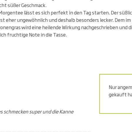
icht süßer Geschmack.
orgentee lässt es sich perfekt in den Tag starten. Der süßli
st eher ungewöhnlich und deshalb besonders lecker. Dem i
nengras wird eine heilende Wirkung nachgeschrieben und d
ich fruchtige Note in die Tasse.
Nur angeme
gekauft h
ees schmecken super und die Kanne