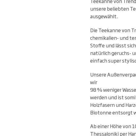
Teekanne von Trendg
unsere beliebten Te
ausgewählt.
Die Teekanne von Tr
chemikalien- und te
Stoffe und lässt sic
natürlich geruchs- 
einfach super stylis
Unsere Außenverpac
wir
98 % weniger Wasser
werden und ist somi
Holzfasern und Harz
Biotonne entsorgt 
Ab einer Höhe von 1
Thessaloniki per Ha