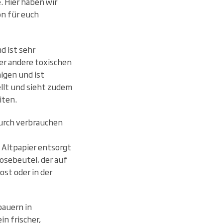
 Hier haben wir
n für euch
d ist sehr
er andere toxischen
nigen und ist
ellt und sieht zudem
iten.
urch verbrauchen
 Altpapier entsorgt
osebeutel, der auf
st oder in der
bauern in
n frischer,