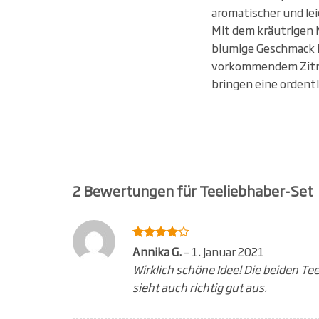
aromatischer und le
Mit dem kräutrigen M
blumige Geschmack i
vorkommendem Zitro
bringen eine ordentl
2 Bewertungen für
Teeliebhaber-Set
Bewertet
Annika G.
–
1. Januar 2021
4
mit
Wirklich schöne Idee! Die beiden T
von 5
sieht auch richtig gut aus.