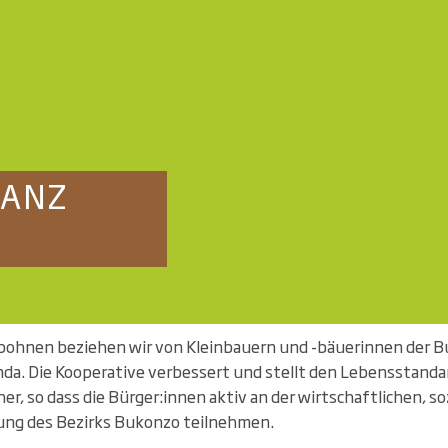
GANZ
ebohnen beziehen wir von Kleinbauern und -bäuerinnen der B
da. Die Kooperative verbessert und stellt den Lebensstanda
r, so dass die Bürger:innen aktiv an der wirtschaftlichen, so
lung des Bezirks Bukonzo teilnehmen.