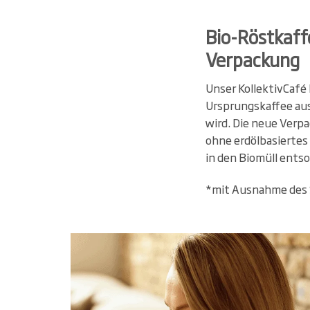
Bio-Röstkaff
Verpackung
Unser KollektivCafé
Ursprungskaffee aus
wird. Die neue Verp
ohne erdölbasiertes
in den Biomüll ents
*mit Ausnahme des 