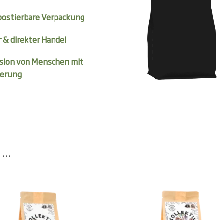
ostierbare Verpackung
r & direkter Handel
usion von Menschen mit
erung
 …