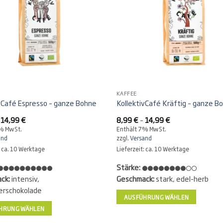
KAFFEE
vCafé Espresso – ganze Bohne
KollektivCafé Kräftig – ganze B
Preisspanne:
Preisspanne:
–
14,99
€
8,99
€
–
14,99
€
8,99 €
8,99 €
7% MwSt.
Enthält 7% MwSt.
bis
bis
and
zzgl.
Versand
14,99 €
14,99 €
: ca. 10 Werktage
Lieferzeit: ca. 10 Werktage
Stärke:
ck:
intensiv,
Geschmack:
stark, edel-herb
erschokolade
AUSFÜHRUNG WÄHLEN
HRUNG WÄHLEN
Dieses
Produkt