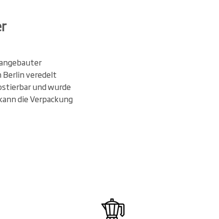
er
h angebauter
 Berlin veredelt
ostierbar und wurde
 kann die Verpackung