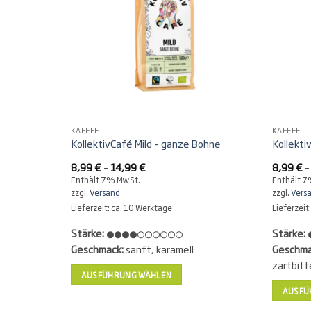
KAFFEE
KAFFEE
KollektivCafé Mild – ganze Bohne
Kollekti
Preisspanne:
8,99
€
–
14,99
€
8,99
€
8,99 €
Enthält 7% MwSt.
Enthält 
bis
zzgl.
Versand
zzgl.
Vers
14,99 €
Lieferzeit: ca. 10 Werktage
Lieferzeit
Stärke:
Stärke:
Geschmack:
sanft, karamell
Geschma
zartbitt
AUSFÜHRUNG WÄHLEN
Dieses
AUSFÜ
Produkt
Dieses