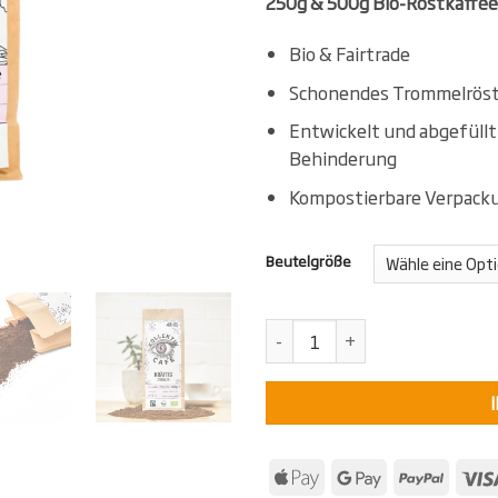
250g & 500g Bio-Röstkaffee
Bio & Fairtrade
Schonendes Trommelröst
Entwickelt und abgefüll
Behinderung
Kompostierbare Verpack
Beutelgröße
KollektivCafé Kräftig - gemahl