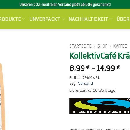
Unseren CO2-neutralen Versand gibt’s ab 60€ geschenkt!
RODUKTE
UNVERPACKT
NACHHALTIGKEIT
ÜBER
STARTSEITE
/
SHOP
/
KAFFEE
KollektivCafé Kr
Pre
8,99
–
14,99
€
€
8,
Enthält 7% MwSt.
bis
zzgl.
Versand
14
Lieferzeit: ca. 10 Werktage