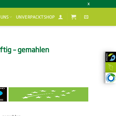
X
 UNS
UNVERPACKTSHOP
äftig – gemahlen
isspanne:
99 €
,99 €