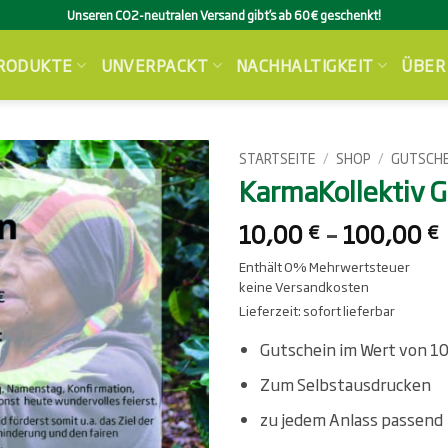
Unseren CO2-neutralen Versand gibt’s ab 60€ geschenkt!
RODUKTE
UNVERPACKT
NACHHALTIGKEIT
ÜBER
STARTSEITE
/
SHOP
/
GUTSCHE
KarmaKollektiv 
10,00
–
100,00
€
€
Enthält 0% Mehrwertsteuer
keine Versandkosten
Lieferzeit: sofort lieferbar
Gutschein im Wert von 10
Zum Selbstausdrucken
zu jedem Anlass passend