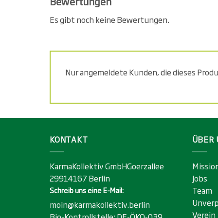
Bewertungen
Es gibt noch keine Bewertungen.
Nur angemeldete Kunden, die dieses Prod
KONTAKT
ÜBER 
KarmaKollektiv GmbHGoerzallee
Missio
29914167 Berlin
Jobs
Team
Schreib uns eine E-Mail:
Unverp
moin@karmakollektiv.berlin
Verein
Bio-Kontrollstelle:
DE-ÖKO-039