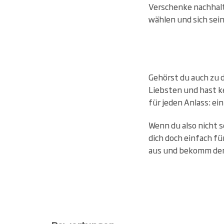
Verschenke nachhalt
wählen und sich sein
Gehörst du auch zu 
Liebsten und hast k
für jeden Anlass: e
Wenn du also nicht s
dich doch einfach fü
aus und bekomm den 