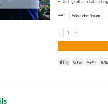
Gütligkeit: ein Leben lang 
Wert
KarmaKollektiv Gutschein Meng
ils