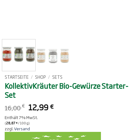
STARTSEITE
/
SHOP
/
SETS
KollektivKräuter Bio-Gewürze Starter-
Set
Ursprünglicher
Aktueller
12,99
€
€
16,00
Preis
Preis
Enthält 7% MwSt.
war:
ist:
(
28,87
/ 100 g)
€
16,00 €
12,99 €.
zzgl.
Versand