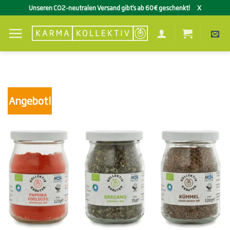
Zum
Unseren CO2-neutralen Versand gibt’s ab 60€ geschenkt!
X
Inhalt
springen
Angebot!